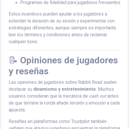
Programas de fidelidad para jugadores frecuentes
Estos incentivos pueden ayudar a los jugadores a
extender la duración de su sesión y experimentar con
estrategias diferentes, aunque siempre es importante
leer los términos y condiciones antes de reclamar
cualquier bono.
📝
Opiniones de jugadores
y reseñas
Las opiniones de jugadores sobre Rabbit Road suelen
destacar su
dinamismo y entretenimiento
. Muchos
usuarios consideran que la mecánica de
cash out
antes
de que termine la ronda añade tensión y emoción a cada
apuesta.
Reseñas en plataformas como Trustpilot también
señalan que algunos jugadores encuentran la plataforma