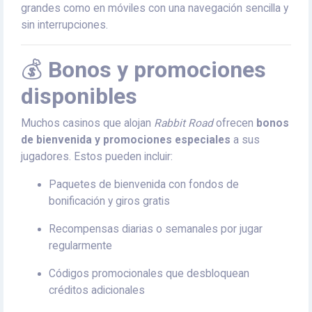
grandes como en móviles con una navegación sencilla y
sin interrupciones.
💰
Bonos y promociones
disponibles
Muchos casinos que alojan
Rabbit Road
ofrecen
bonos
de bienvenida y promociones especiales
a sus
jugadores. Estos pueden incluir:
Paquetes de bienvenida con fondos de
bonificación y giros gratis
Recompensas diarias o semanales por jugar
regularmente
Códigos promocionales que desbloquean
créditos adicionales