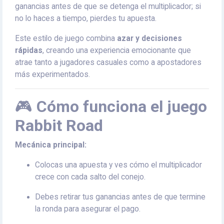
ganancias antes de que se detenga el multiplicador; si
no lo haces a tiempo, pierdes tu apuesta.
Este estilo de juego combina
azar y decisiones
rápidas
, creando una experiencia emocionante que
atrae tanto a jugadores casuales como a apostadores
más experimentados.
🎮
Cómo funciona el juego
Rabbit Road
Mecánica principal:
Colocas una apuesta y ves cómo el multiplicador
crece con cada salto del conejo.
Debes retirar tus ganancias antes de que termine
la ronda para asegurar el pago.