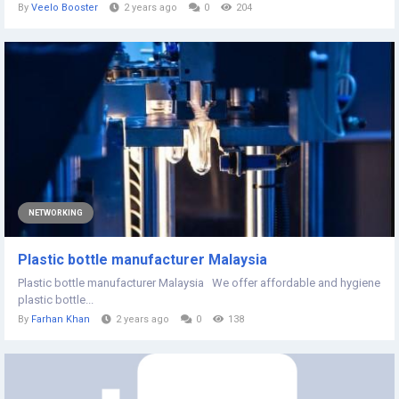
By
Veelo Booster
2 years ago
0
204
NETWORKING
Plastic bottle manufacturer Malaysia
Plastic bottle manufacturer Malaysia We offer affordable and hygiene
plastic bottle...
By
Farhan Khan
2 years ago
0
138