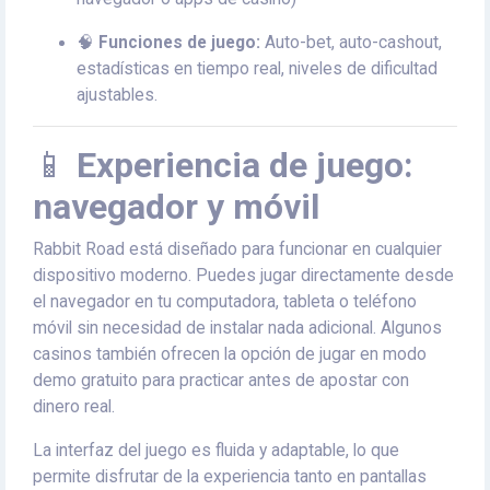
🧠
Funciones de juego:
Auto-bet, auto-cashout,
estadísticas en tiempo real, niveles de dificultad
ajustables.
📱
Experiencia de juego:
navegador y móvil
Rabbit Road está diseñado para funcionar en cualquier
dispositivo moderno. Puedes jugar directamente desde
el navegador en tu computadora, tableta o teléfono
móvil sin necesidad de instalar nada adicional. Algunos
casinos también ofrecen la opción de jugar en modo
demo gratuito para practicar antes de apostar con
dinero real.
La interfaz del juego es fluida y adaptable, lo que
permite disfrutar de la experiencia tanto en pantallas