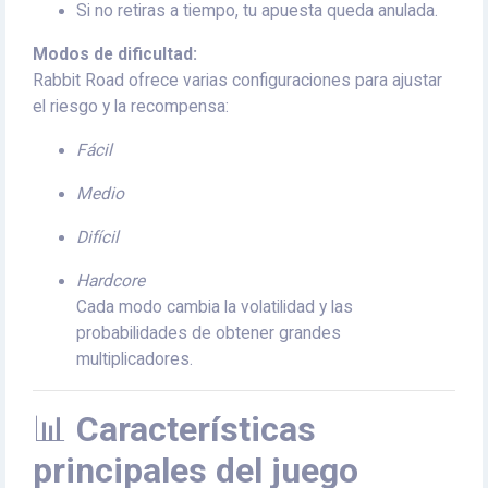
Si no retiras a tiempo, tu apuesta queda anulada.
Modos de dificultad:
Rabbit Road ofrece varias configuraciones para ajustar
el riesgo y la recompensa:
Fácil
Medio
Difícil
Hardcore
Cada modo cambia la volatilidad y las
probabilidades de obtener grandes
multiplicadores.
📊
Características
principales del juego