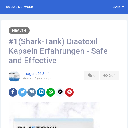
Join
SOCIAL NETWORK
HEALTH
#1(Shark-Tank) Diaetoxil
Kapseln Erfahrungen - Safe
and Effective
Imogene56 Smith
0
361
Posted
4 years ago