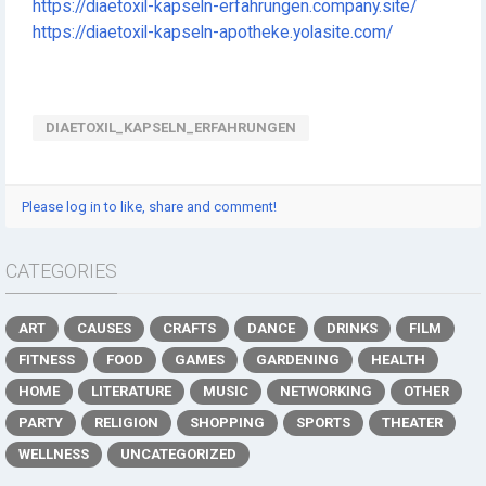
https://diaetoxil-kapseln-erfahrungen.company.site/
https://diaetoxil-kapseln-apotheke.yolasite.com/
DIAETOXIL_KAPSELN_ERFAHRUNGEN
Please log in to like, share and comment!
CATEGORIES
ART
CAUSES
CRAFTS
DANCE
DRINKS
FILM
FITNESS
FOOD
GAMES
GARDENING
HEALTH
HOME
LITERATURE
MUSIC
NETWORKING
OTHER
PARTY
RELIGION
SHOPPING
SPORTS
THEATER
WELLNESS
UNCATEGORIZED