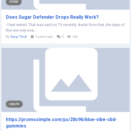
OTHER
Does Sugar Defender Drops Really Work?
I feel rested. That was said on TV recently. Aside from that, the days of
this are only now...
By
Sargi Thull
2 years ago
0
164
HEALTH
https://promosimple.com/ps/28c96/blue-vibe-cbd-
gummies