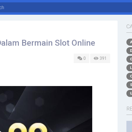
C
alam Bermain Slot Online
0
391
R