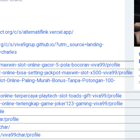
ct.org/c/s/alternatiflink.vercel.app/
org/c/s/viva9grup.github.io/?utm_source=landing-
charles
maxwin-slot-online-gacor-5-pola-bocoran-viva99/profile
ot-online-bisa-setting-jackpot-maxwin-slot-x500-viva99/profile
lot-Online-Paling-Murah-Bonus-Tanpa-Potongan-100-
online-terpercaya-playtech-slot-toads-gift-viva99/profile
t-online-terlengkap-game-joker123-gaming-viva99/profile
ile
r/profile
char/
/viva99char/profile