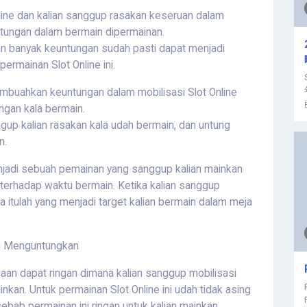
ine dan kalian sanggup rasakan keseruan dalam
tungan dalam bermain dipermainan.
 banyak keuntungan sudah pasti dapat menjadi
ermainan Slot Online ini.
mbuahkan keuntungan dalam mobilisasi Slot Online
ngan kala bermain.
ggup kalian rasakan kala udah bermain, dan untung
n.
njadi sebuah pemainan yang sanggup kalian mainkan
erhadap waktu bermain. Ketika kalian sanggup
 itulah yang menjadi target kalian bermain dalam meja
ng Menguntungkan
rjaan dapat ringan dimana kalian sanggup mobilisasi
ainkan. Untuk permainan Slot Online ini udah tidak asing
ebab permainan ini ringan untuk kalian mainkan.