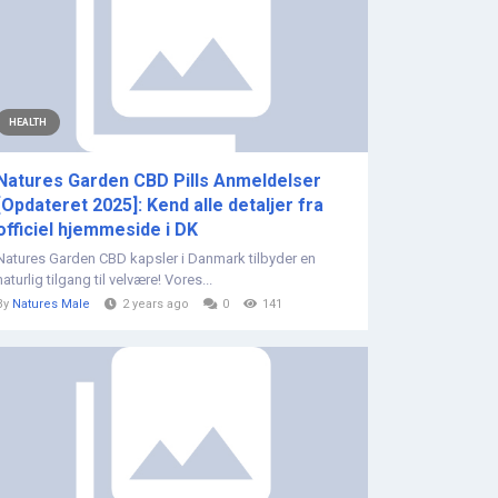
HEALTH
Natures Garden CBD Pills Anmeldelser
[Opdateret 2025]: Kend alle detaljer fra
officiel hjemmeside i DK
Natures Garden CBD kapsler i Danmark tilbyder en
naturlig tilgang til velvære! Vores...
By
Natures Male
2 years ago
0
141