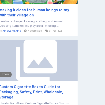
making it clean for human beings to toy
with their village on
variations like quicksaving, crafting, and Animal
Crossing Items on-line play are all missing....
By
Xingwang Xing
4 years ago
0
302
OTHER
Custom Cigarette Boxes Guide for
Packaging, Safety, Print, Wholesale,
Storage
Introduction About Custom Cigarette Boxes Custom