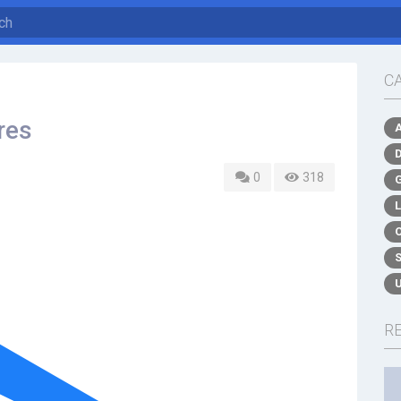
C
res
0
318
R