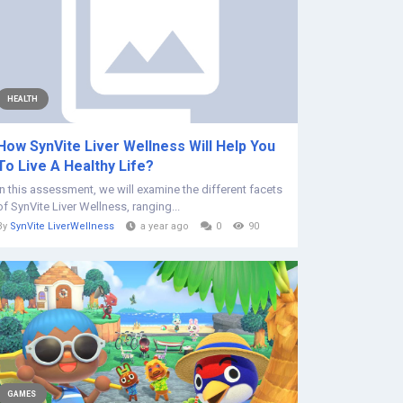
HEALTH
How SynVite Liver Wellness Will Help You
To Live A Healthy Life?
In this assessment, we will examine the different facets
of SynVite Liver Wellness, ranging...
By
SynVite LiverWellness
a year ago
0
90
GAMES