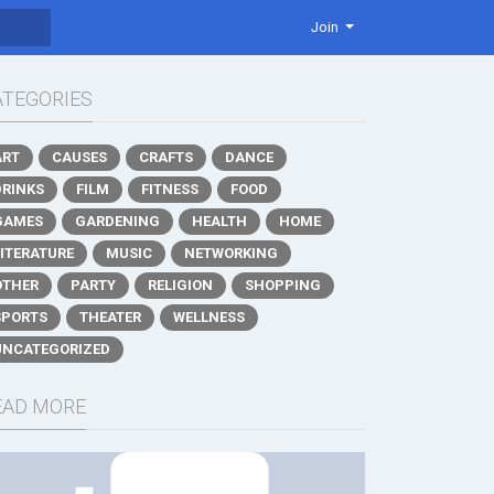
Join
ATEGORIES
ART
CAUSES
CRAFTS
DANCE
DRINKS
FILM
FITNESS
FOOD
GAMES
GARDENING
HEALTH
HOME
LITERATURE
MUSIC
NETWORKING
OTHER
PARTY
RELIGION
SHOPPING
SPORTS
THEATER
WELLNESS
UNCATEGORIZED
EAD MORE