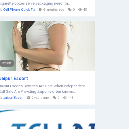
cigarette boxes serve packaging need for...
By
Cell Phone Quick Fix
6 months ago
0
45
OTHER
Jaipur Escort
Jaipur Escorts Services Are Best When Independent
Call Girls Are Providing Jaipur is often known...
By
Jaipur Escort
2 years ago
0
143