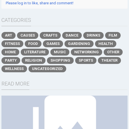
Please log in to like, share and comment!
CATEGORIES
ART
CAUSES
CRAFTS
DANCE
DRINKS
FILM
FITNESS
FOOD
GAMES
GARDENING
HEALTH
HOME
LITERATURE
MUSIC
NETWORKING
OTHER
PARTY
RELIGION
SHOPPING
SPORTS
THEATER
WELLNESS
UNCATEGORIZED
READ MORE