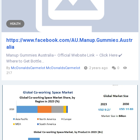
HEALTH
https://www.facebook.com/AU.Manup.Gummies.Austr
alia
Manup Gummies Australia– Official Website Link – Click Here ✔️
Where to Get Bottle...
By
McDonaldsCarmelot McDonaldsCarmelot
2 years ago
0
217