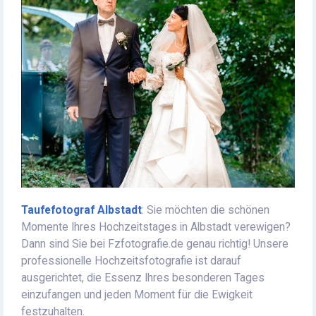
Taufefotograf Albstadt
: Sie möchten die schönen
Momente Ihres Hochzeitstages in Albstadt verewigen?
Dann sind Sie bei Fzfotografie.de genau richtig! Unsere
professionelle Hochzeitsfotografie ist darauf
ausgerichtet, die Essenz Ihres besonderen Tages
einzufangen und jeden Moment für die Ewigkeit
festzuhalten.