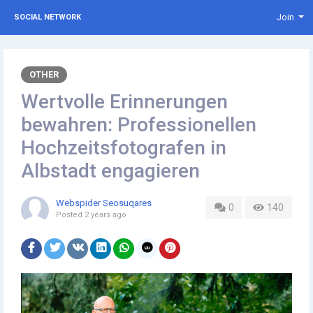
Join
SOCIAL NETWORK
OTHER
Wertvolle Erinnerungen
bewahren: Professionellen
Hochzeitsfotografen in
Albstadt engagieren
Webspider Seosuqares
0
140
Posted
2 years ago