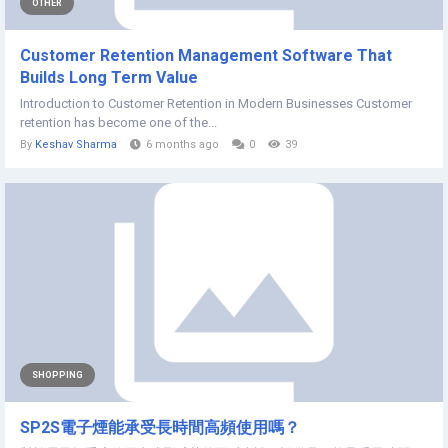
OTHER
Customer Retention Management Software That
Builds Long Term Value
Introduction to Customer Retention in Modern Businesses Customer
retention has become one of the...
By
Keshav Sharma
6 months ago
0
39
SHOPPING
SP2S電子煙能承受長時間高頻使用嗎？