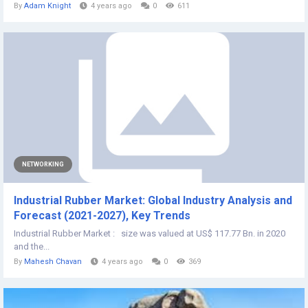
By
Adam Knight
4 years ago
0
611
NETWORKING
Industrial Rubber Market: Global Industry Analysis and
Forecast (2021-2027), Key Trends
Industrial Rubber Market : size was valued at US$ 117.77 Bn. in 2020
and the...
By
Mahesh Chavan
4 years ago
0
369