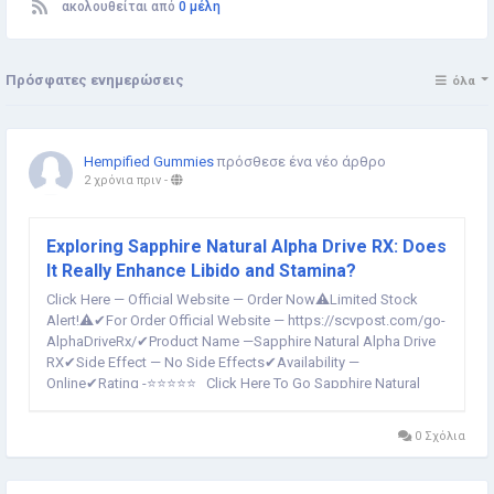
ακολουθείται από
0 μέλη
Πρόσφατες ενημερώσεις
όλα
Hempified Gummies
πρόσθεσε ένα νέο άρθρο
2 χρόνια πριν
-
Exploring Sapphire Natural Alpha Drive RX: Does
It Really Enhance Libido and Stamina?
Click Here — Official Website — Order Now⚠️Limited Stock
Alert!⚠️✔For Order Official Website — https://scvpost.com/go-
AlphaDriveRx/✔Product Name —Sapphire Natural Alpha Drive
RX✔Side Effect — No Side Effects✔Availability —
Online✔Rating -⭐⭐⭐⭐⭐ Click Here To Go Sapphire Natural
Alpha Drive RX Official Website And Order Now ! Sapphire...
0 Σχόλια