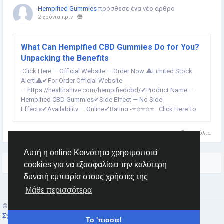
Hempified Gummies
πρόσθεσε ένα νέο άρθρο
2 χρόνια πριν
-
What Can Hempified CBD Gummies Do for You?
Unpacking the Benefits
Click Here — Official Website — Order Now ⚠️Limited Stock
Alert!⚠️✔For Order Official Website
— https://healthshive.com/hempifiedcbd/✔Product Name —
Hempified CBD Gummies✔Side Effect — No Side
Effects✔Availability — Online✔Rating -⭐⭐⭐⭐⭐ Click Here To
Go Hempified CBD Gummies Official Website And Order Now !
Hempified CBD Gummies...
0 Σχόλια
Αυτή η online Κοινότητα χρησιμοποιεί
και άλλες ιστορίες
cookies για να εξασφαλίσει την καλύτερη
δυνατή εμπειρία στους χρήστες της
Μάθε περισσότερα
© 2026 Social Network ·
Greek
Σχετικά
·
Όρους
·
Ιδιωτικότητα
·
Επαφές
·
Κατάλογος
·
Αγορά
Το 'πιασα!