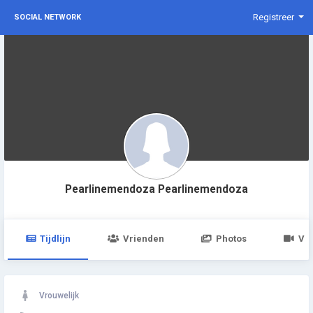
Registreer
SOCIAL NETWORK
Pearlinemendoza Pearlinemendoza
Tijdlijn
Vrienden
Photos
Vid
Vrouwelijk