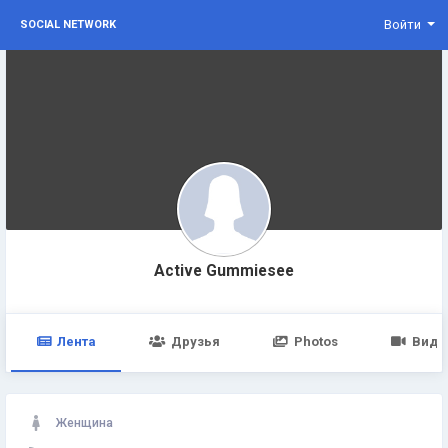
Войти
SOCIAL NETWORK
Active Gummiesee
Лента
Друзья
Photos
Виде
Женщина