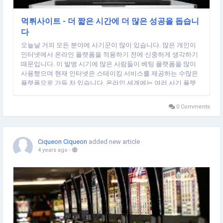
먹튀사이트 - 더 짧은 시간에 더 많은 성공을 돕습니
다
오늘날 거의 모든 분야에 사기꾼이 많이 있습니다. 많은 개인이
인터넷에서 온라인 플랫폼을 적용하기 전에 신중하게 생각하기
때문입니다. 이 발병 시기에 많은 사람들이 베팅 플랫폼을 많이
사용했으며 현재 인터넷은 스테이킹 서비스를 제공하는 수많은
플랫폼으로 가득 차 있습니다. 온라인 세계에는 여러 사기 플랫
폼이 포함되어 있습니다. 그로 인해 일부 사람들은 이미 온라인
스테이킹 업계에서 찢어지는 것을 경험했습니다. 여러 베팅 플랫
0 Comments
폼에서 개인의 자금은 충분히 보호되지 않으며 개인은 나쁜 거래
서비스, 로봇 게임 플레이, 열악한 지원 등과 같은 베팅 사이트에
서 여러 가지 어려움을 겪을 수 있습니다. 내기는 엄청난 매력을
얻었고 어떤 사람들은 내기를 좋은 방식으로 즐기려고 합니다.
Ciqueon Ciqueon
added new article
수많은 플랫폼 중에서 보호의...
4 years ago
-