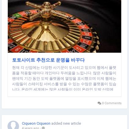
토토사이트 추천으로 운명을 바꾸다
현재 각 산업에는 다양한 사기꾼이 도사리고 있으며 웹에서 플랫
폼을 적용할 때마다 개인마다 두려움을 느낍니다. 많은 사람들이
팬데믹 기간 동안 도박 플랫폼에 열망을 표시했으며 이제 웹에는
사람들이 스테이킹 서비스를 받을 수 있는 수많은 플랫폼이 있습
니다. 온라인 세계에는 많은 사람들이 이미 온라인 도박 산업에
서 사기를 경험한 수많은 사기 플랫폼이 있습니다. 일부 베팅 플
랫폼은 사용자의 자금을 보호하기에 충분한 안정성이 없으며 일
0 Comments
반적으로 매우 열악한 거래 서비스, 로봇 게임 플레이, 매우 열악
한 지원 등과 같이 사용자에게 많은 어려움을 낳습니다. 내기의
큰 인기로 인해 많은 사람들이 도박 게임을 확고하게 즐기는 것
에 흥미를 느끼고 있습니다. 안정성의 확인 없이 여러 플랫폼 중
Ciqueon Ciqueon
added new article
에서 베팅 플랫폼을 선택하는...
4 years ago
-