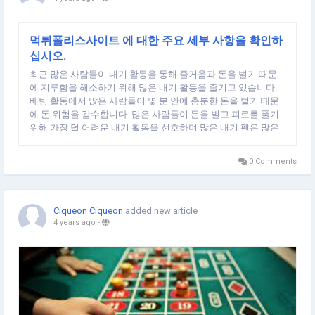
먹튀폴리스사이트 에 대한 주요 세부 사항을 확인하
십시오.
최근 많은 사람들이 내기 활동을 통해 즐거움과 돈을 벌기 때문
에 지루함을 해소하기 위해 많은 내기 활동을 즐기고 있습니다.
베팅 활동에서 많은 사람들이 몇 분 안에 충분한 돈을 벌기 때문
에 돈 위험을 감수합니다. 많은 사람들이 돈을 벌고 피로를 풀기
위해 가장 덜 어려운 내기 활동을 선호하며 많은 내기 팬은 많은
돈을 모으는 데 도움이 되는 활동을 선택합니다. 대부분의 사람
들의 초기 목표는 현금을 버는 것이므로 도전에 대해 신경 쓰지
0 Comments
않고 모든 베팅 활동에 베팅하는 데 관심이 있습니다. 축구, 농구,
테니스, 하키 및 복싱은 베팅을 하고 현금을 확보하기 위해 사람
들이 선호하는 스포츠 게임입니다. 이러한 스포츠 활동 중 축구
베팅은 전 세계 사람들을 유혹하고 있으며, 축구에 베팅을 하면
Ciqueon Ciqueon
added new article
누구나 장애물...
4 years ago
-