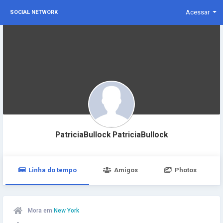
Acessar
SOCIAL NETWORK
PatriciaBullock PatriciaBullock
Linha do tempo
Amigos
Photos
Mora em
New York