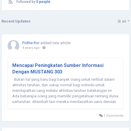
Followed by
0 people
Recent Updates
All
Polthe Ror
added new article
4 years ago
-
Mencapai Peningkatan Sumber Informasi
Dengan MUSTANG 303
Bukan hal yang baru bagi banyak orang untuk terlibat dalam
aktivitas taruhan, dan cukup normal bagi individu untuk
mendapatkan uang melalui aktivitas taruhan belakangan ini.
Ada beberapa orang yang memiliki pengetahuan tentang dunia
pertaruhan, ditambah lagi mereka mendapatkan uang dengan
menikmati banyak kegiatan taruhan tanpa kesulitan. Segera
setelah menghabiskan banyak waktu di...
1 Comments