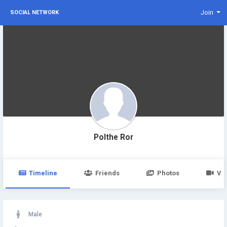
Join
SOCIAL NETWORK
Polthe Ror
Timeline
Friends
Photos
Vi
Male