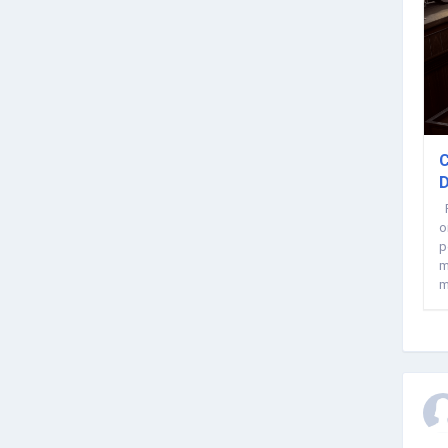
C
D
P
o
p
m
m
m