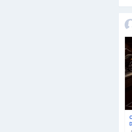
C
D
P