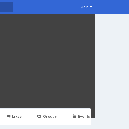
Join
Likes
Groups
Events