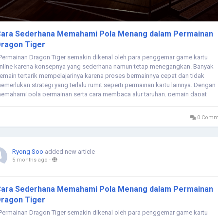
ara Sederhana Memahami Pola Menang dalam Permainan
ragon Tiger
ermainan Dragon Tiger semakin dikenal oleh para penggemar game kartu
nline karena konsepnya yang sederhana namun tetap menegangkan. Banyak
emain tertarik mempelajarinya karena proses bermainnya cepat dan tidak
emerlukan strategi yang terlalu rumit seperti permainan kartu lainnya. Dengan
emahami pola permainan serta cara membaca alur taruhan, pemain dapat
enikmati pengalaman bermain...
0 Comm
Ryong Soo
added new article
5 months ago
-
ara Sederhana Memahami Pola Menang dalam Permainan
ragon Tiger
ermainan Dragon Tiger semakin dikenal oleh para penggemar game kartu