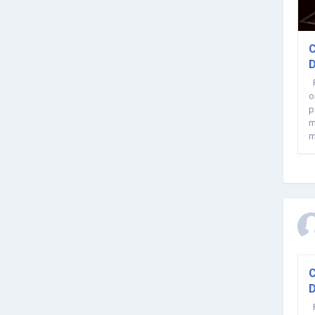
C
D
P
o
p
m
m
m
C
D
P