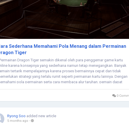
ara Sederhana Memahami Pola Menang dalam Permainan
ragon Tiger
ermainan Dragon Tiger semakin dikenal oleh para penggemar game kartu
nline karena konsepnya yang sederhana namun tetap menegangkan. Banyak
emain tertarik mempelajarinya karena proses bermainnya cepat dan tidak
emerlukan strategi yang terlalu rumit seperti permainan kartu lainnya. Dengan
emahami pola permainan serta cara membaca alur taruhan, pemain dapat
enikmati pengalaman bermain...
0 Comm
Ryong Soo
added new article
5 months ago
-