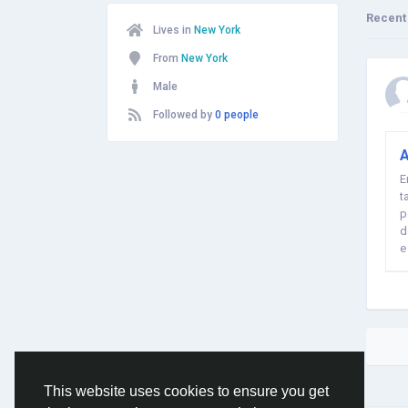
Recent
Lives in
New York
From
New York
Male
Followed by
0 people
A
E
t
p
d
e
This website uses cookies to ensure you get