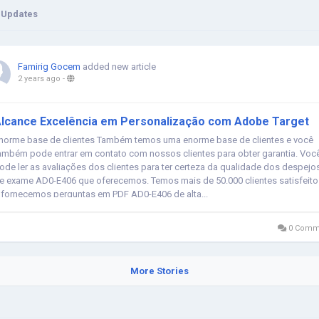
 Updates
Famirig Gocem
added new article
2 years ago
-
lcance Excelência em Personalização com Adobe Target
norme base de clientes Também temos uma enorme base de clientes e você
ambém pode entrar em contato com nossos clientes para obter garantia. Voc
ode ler as avaliações dos clientes para ter certeza da qualidade dos despejo
e exame AD0-E406 que oferecemos. Temos mais de 50.000 clientes satisfeito
 fornecemos perguntas em PDF AD0-E406 de alta...
0 Comm
More Stories