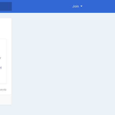
Join
r
et
D
ents