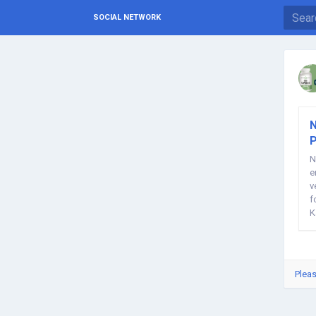
SOCIAL NETWORK
N
P
N
e
v
f
K
Pleas