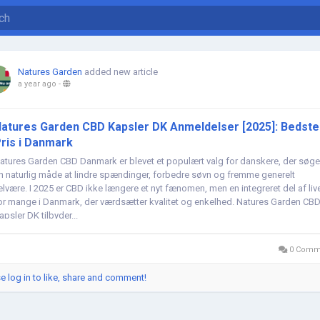
Natures Garden
added new article
a year ago
-
atures Garden CBD Kapsler DK Anmeldelser [2025]: Bedste
ris i Danmark
atures Garden CBD Danmark er blevet et populært valg for danskere, der søge
n naturlig måde at lindre spændinger, forbedre søvn og fremme generelt
elvære. I 2025 er CBD ikke længere et nyt fænomen, men en integreret del af liv
or mange i Danmark, der værdsætter kvalitet og enkelhed. Natures Garden CB
apsler DK tilbyder...
0 Comm
e log in to like, share and comment!