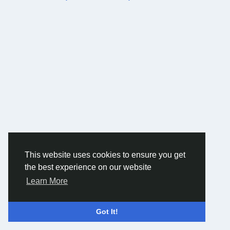
lo que los programas de bonificación pueden operar en vuelos de
diferentes aerolíneas. Los detalles deben especificarse en el sitio
web de la compañía.
This website uses cookies to ensure you get
the best experience on our website
Learn More
Got It!