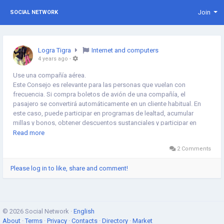
Join
SOCIAL NETWORK
Logra Tigra
Internet and computers
4 years ago
-
Use una compañía aérea.
Este Consejo es relevante para las personas que vuelan con
frecuencia. Si compra boletos de avión de una compañía, el
pasajero se convertirá automáticamente en un cliente habitual. En
este caso, puede participar en programas de lealtad, acumular
millas y bonos, obtener descuentos sustanciales y participar en
promociones.
Read more
2 Comments
¿Cómo acumular millas?
Esta es una oferta popular entre muchos operadores. Para usarlo,
Please log in to like, share and comment!
debe registrarse en el sitio web de la compañía y confirmar su
participación en el programa de bonificación. Cada vez que compra
un boleto, se acumulan millas en la alcancía del pasajero. Así que
puedes recoger un vuelo, por el que no tienes que pagar.
© 2026 Social Network ·
English
A menudo, las compañías aéreas se unen en grupos de socios, por
About
·
Terms
·
Privacy
·
Contacts
·
Directory
·
Market