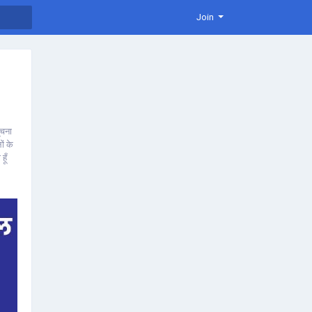
Join
ूचना
ों के
हूँ
र