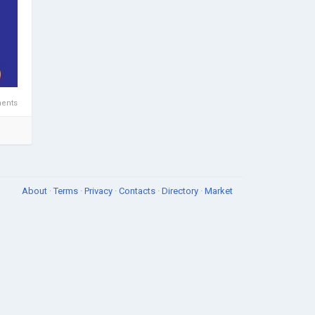
 समान
ए
न
ents
About
·
Terms
·
Privacy
·
Contacts
·
Directory
·
Market