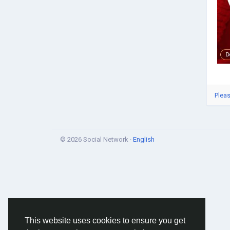
गणित 
भार व
free
करता
http
Pleas
© 2026 Social Network ·
English
This website uses cookies to ensure you get