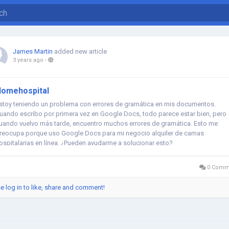
James Martin
added new article
3 years ago
-
omehospital
stoy teniendo un problema con errores de gramática en mis documentos.
uando escribo por primera vez en Google Docs, todo parece estar bien, pero
uando vuelvo más tarde, encuentro muchos errores de gramática. Esto me
reocupa porque uso Google Docs para mi negocio alquiler de camas
ospitalarias en línea. ¿Pueden ayudarme a solucionar esto?
0 Comm
e log in to like, share and comment!