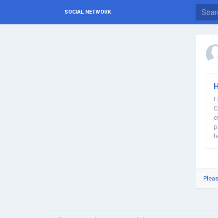
SOCIAL NETWORK
H
E
C
c
p
h
Pleas