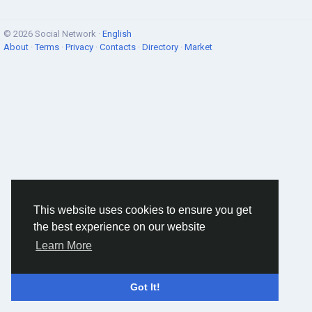
© 2026 Social Network ·
English
About
·
Terms
·
Privacy
·
Contacts
·
Directory
·
Market
This website uses cookies to ensure you get
the best experience on our website
Learn More
Got It!