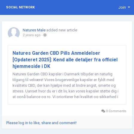
Join
SOCIAL NETWORK
Natures Male
added new article
2 years ago
-
Natures Garden CBD Pills Anmeldelser
[Opdateret 2025]: Kend alle detaljer fra officiel
hjemmeside i DK
Natures Garden CBD kapsler i Danmark tilbyder en naturlig
tilgang til velvære! Vores brugervenlige kapsler er fyldt med
kvalitets CBD, der kan hjælpe med at lindre angst, smerte og
stress. Uanset hvor du er i dit liv, kan vores kapsler støtte dig i
at opnå balance og ro. Vi prioriterer høj kvalitet og sikkerhed i
vores produkter, så du kan føle dig...
0 Comments
Please log in to like, share and comment!