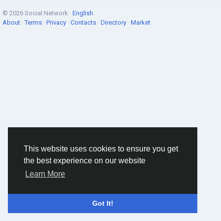
© 2026 Social Network ·
English
About
·
Terms
·
Privacy
·
Contacts
·
Directory
·
Market
This website uses cookies to ensure you get
the best experience on our website
Learn More
Got It!