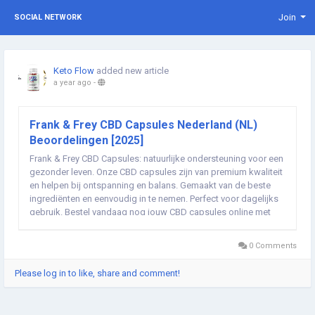
Join
SOCIAL NETWORK
Keto Flow
added new article
a year ago
-
Frank & Frey CBD Capsules Nederland (NL)
Beoordelingen [2025]
Frank & Frey CBD Capsules: natuurlijke ondersteuning voor een
gezonder leven. Onze CBD capsules zijn van premium kwaliteit
en helpen bij ontspanning en balans. Gemaakt van de beste
ingrediënten en eenvoudig in te nemen. Perfect voor dagelijks
gebruik. Bestel vandaag nog jouw CBD capsules online met
gratis verzending in Nederland en ervaar de voordelen! ➢➣
Frank & Frey CBD...
0 Comments
Please log in to like, share and comment!