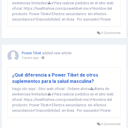
existencias limitadas!⚠️✔Para realizar pedidos en el sitio web
oficial: https://healthshive.com/powertibet-mx/✔Nombre del
producto: Power Tibet✔Efectos secundarios: sin efectos
secundarios✔Disponibilidad: en línea Por supuesto! Power
Tibet Plus Male Enhancement es uno de los muchos
productos...
0 Comments
Power Tibet
added new article
2 years ago
-
¿Qué diferencia a Power Tibet de otros
suplementos para la salud masculina?
Haga clic aquí - Sitio web oficial - Ordene ahora⚠️¡Alerta de
existencias limitadas!⚠️✔Para realizar pedidos en el sitio web
oficial: https://healthshive.com/powertibet-mx/✔Nombre del
producto: Power Tibet✔Efectos secundarios: sin efectos
secundarios✔Disponibilidad: en línea Por supuesto! Power
Tibet Plus Male Enhancement es uno de los muchos
productos...
0 Comments