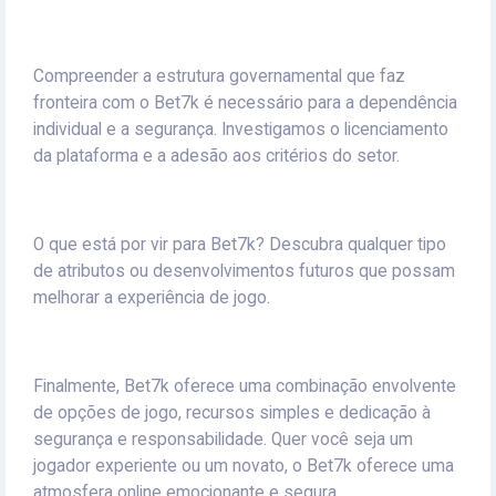
Compreender a estrutura governamental que faz
fronteira com o Bet7k é necessário para a dependência
individual e a segurança. Investigamos o licenciamento
da plataforma e a adesão aos critérios do setor.
O que está por vir para Bet7k? Descubra qualquer tipo
de atributos ou desenvolvimentos futuros que possam
melhorar a experiência de jogo.
Finalmente, Bet7k oferece uma combinação envolvente
de opções de jogo, recursos simples e dedicação à
segurança e responsabilidade. Quer você seja um
jogador experiente ou um novato, o Bet7k oferece uma
atmosfera online emocionante e segura.