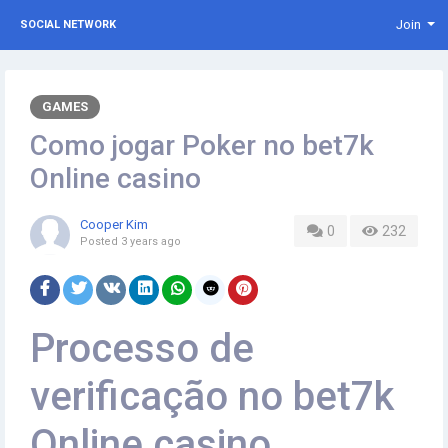
Join
SOCIAL NETWORK
GAMES
Como jogar Poker no bet7k
Online casino
Cooper Kim
0
232
Posted
3 years ago
Processo de
verificação no bet7k
Online casino