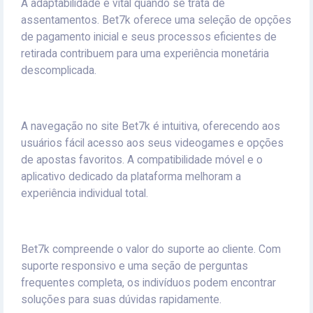
A adaptabilidade é vital quando se trata de
assentamentos. Bet7k oferece uma seleção de opções
de pagamento inicial e seus processos eficientes de
retirada contribuem para uma experiência monetária
descomplicada.
A navegação no site Bet7k é intuitiva, oferecendo aos
usuários fácil acesso aos seus videogames e opções
de apostas favoritos. A compatibilidade móvel e o
aplicativo dedicado da plataforma melhoram a
experiência individual total.
Bet7k compreende o valor do suporte ao cliente. Com
suporte responsivo e uma seção de perguntas
frequentes completa, os indivíduos podem encontrar
soluções para suas dúvidas rapidamente.