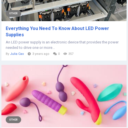
OTHER
Everything You Need To Know About LED Power
Supplies
An LED power supply is an electronic device that provides the power
needed to drive one or more...
By
Julia Cao
3 years ago
0
357
OTHER