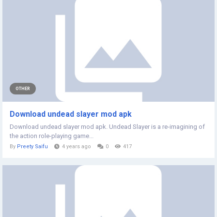
OTHER
Download undead slayer mod apk
Download undead slayer mod apk. Undead Slayer is a re-imagining of
the action role-playing game...
By
Preety Saifu
4 years ago
0
417