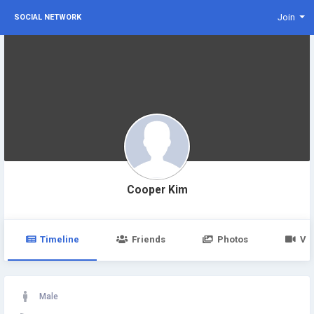
Join
SOCIAL NETWORK
Cooper Kim
Timeline
Friends
Photos
Vi
Male